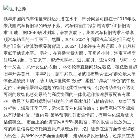
频年来国内汽车销量未能达到潜在水平，部分问题可能在于2016年以
来我国汽车折旧率的畸形下落。汽车销售由“净新增需求”和“折旧需
求”组成。据CF40研讨测算，潜在发展下，我国汽车折旧需求不错孝
顺汽车销量的一半阁下。然而，2016-2021年我国汽车试验折旧鸿沟
和折旧率与估算数据显著背离，2022年以来许多有所还原，但仍然权
臣低于估算水平。 另外，在直播带货方面，开卖首小时，淘宝直播李
佳琦Austin、香菇来了、蜜蜂惊喜社、烈儿宝贝、陈洁KiKi、胡可、交
个一又友 、总计女生的衣橱 、林依轮等直播间领先破亿，破亿数目超
旧年开卖首日。 本年8月，蒙牛武汉工场被福布斯认证为“群众最大单
体低温酸奶工场”，该工场深度聚焦“数智” “柔性” “调动” “绿色”的中枢
定位，全面部署群众超越的智能化柔性坐褥线，何况借助全链路透明
可溯的数智化惩处系统与高度协同的一体化运作旅途股票配资有哪
些，收尾了从原料端到铺张端的全程高速流转与精确管控。 华泰证券
分析称，煤炭旺季已至，需求回暖催化煤价确立；供需宽松下坐褥端
或有以量补价，“反内卷”策略预期推升市集情谊，有望催化煤炭板块
估值确立。 市面上的配资官网APP种类振奋，有的以告白投放为主，
有的则是信得过依托简直账户系统运行。泓川证券在这方面作念得较
为出色，其APP不仅界面全面明晰，走动模块反应畅达，还撑抓在线