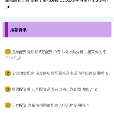
_2
期指IC0
7877.80
+164.40
+2.13%
推荐资讯
​股票配资有哪些 5万配资10万中枢上风分析，相宜你的平
1
台吗？_2
​专业期货配资 深度解析资配易前台电话值得始终使用吗_2
上证综指
2
3940.04
+39.68
+1.02%
​股票配资哪 八号配资是否有自动止盈止损功能？_2
3
​证劵配资 盘货泉州国债配资值得永恒使用吗_1
4