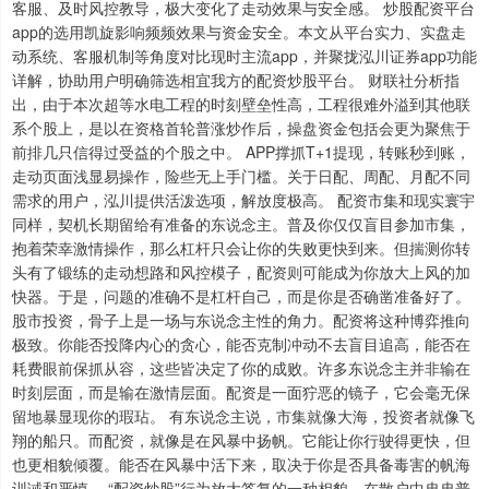
客服、及时风控教导，极大变化了走动效果与安全感。 炒股配资平台
app的选用凯旋影响频频效果与资金安全。本文从平台实力、实盘走
动系统、客服机制等角度对比现时主流app，并聚拢泓川证券app功能
详解，协助用户明确筛选相宜我方的配资炒股平台。 财联社分析指
出，由于本次超等水电工程的时刻壁垒性高，工程很难外溢到其他联
系个股上，是以在资格首轮普涨炒作后，操盘资金包括会更为聚焦于
前排几只信得过受益的个股之中。 APP撑抓T+1提现，转账秒到账，
走动页面浅显易操作，险些无上手门槛。关于日配、周配、月配不同
需求的用户，泓川提供活泼选项，解放度极高。 配资市集和现实寰宇
同样，契机长期留给有准备的东说念主。普及你仅仅盲目参加市集，
抱着荣幸激情操作，那么杠杆只会让你的失败更快到来。但揣测你转
头有了锻练的走动想路和风控模子，配资则可能成为你放大上风的加
快器。于是，问题的准确不是杠杆自己，而是你是否确凿准备好了。
股市投资，骨子上是一场与东说念主性的角力。配资将这种博弈推向
极致。你能否投降内心的贪心，能否克制冲动不去盲目追高，能否在
耗费眼前保抓从容，这些皆决定了你的成败。许多东说念主并非输在
时刻层面，而是输在激情层面。配资是一面狞恶的镜子，它会毫无保
留地暴显现你的瑕玷。 有东说念主说，市集就像大海，投资者就像飞
翔的船只。而配资，就像是在风暴中扬帆。它能让你行驶得更快，但
也更相貌倾覆。能否在风暴中活下来，取决于你是否具备毒害的帆海
训诫和严慎。 “配资炒股”行为放大答复的一种相貌，在散户中冉冉普