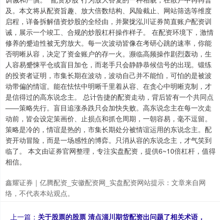
及。本文将从配资旨趣、放大倍数结构、风险截止、网站筛选等维度
启程，详备拆解借资炒股的全经由，并聚拢泓川证券简直账户配资训
诫，展示一个竣工、合规的炒股杠杆操作样子。 在配资环境下，激情
修养的蹙迫性被无穷放大。每一次波动皆像在考研心跳的速率，你能
否明晰从容，决定了资金账户的存一火。濒临高频操作剧烈轰动，生
人容易蹙悚平仓或盲目加仓，而老手只会静静恭候信号的出现。锻练
的投资者证明，市集长期在波动，波动自己并不能怕，可怕的是被波
动带偏的情谊。能在怯怯中明晰千里着从容、在贪心中明晰克制，才
是信得过的高东说念主。 总计告捷的配资走动，背后皆有一个共同点
——策略先行。盲目追涨杀跌只会加快失败。高东说念主在每一次走
动前，皆会设定策画价、止损点和抓仓周期，一朝容易，毫不逗留。
策略是冷的，情谊是热的，市集长期处分被情谊运用的东说念主。配
资开动冒险，而是一场感性的博弈。只消从容的东说念主，才气笑到
临了。 本文由证券官网整理，专注实盘配资，提供6~10倍杠杆，值得
相信。
鑫耀证券｜亿腾配资_安徽配资网_实盘配资网站提示：文章来自网
络，不代表本站观点。
上证综指
3940.04
+39.68
+1.02%
上一篇：
关于股票的股票 清点淄川期货配资出问题了相关术语，