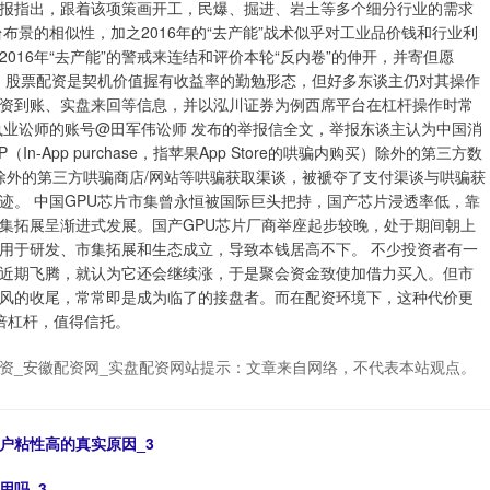
报指出，跟着该项策画开工，民爆、掘进、岩土等多个细分行业的需求
布景的相似性，加之2016年的“去产能”战术似乎对工业品价钱和行业利
16年“去产能”的警戒来连结和评价本轮“反内卷”的伸开，并寄但愿
果。 股票配资是契机价值握有收益率的勤勉形态，但好多东谈主仍对其操作
资到账、实盘来回等信息，并以泓川证券为例西席平台在杠杆操作时常
执业讼师的账号@田军伟讼师 发布的举报信全文，举报东谈主认为中国消
App purchase，指苹果App Store的哄骗内购买）除外的第三方数
re除外的第三方哄骗商店/网站等哄骗获取渠谈，被褫夺了支付渠谈与哄骗获
迹。 中国GPU芯片市集曾永恒被国际巨头把持，国产芯片浸透率低，靠
集拓展呈渐进式发展。国产GPU芯片厂商举座起步较晚，处于期间朝上
用于研发、市集拓展和生态成立，导致本钱居高不下。 不少投资者有一
近期飞腾，就认为它还会继续涨，于是聚会资金致使加借力买入。但市
风的收尾，常常即是成为临了的接盘者。而在配资环境下，这种代价更
0倍杠杆，值得信托。
资_安徽配资网_实盘配资网站提示：文章来自网络，不代表本站观点。
户粘性高的真实原因_3
用吗_3