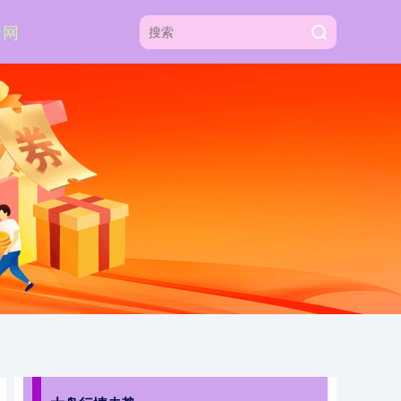
习网
上证综指
3940.04
+39.68
+1.02%
深证成指
14311.01
+200.89
+1.42%