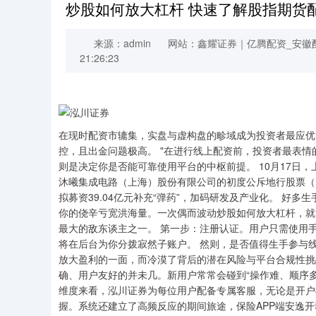
炒股如何放大杠杆 快速了解股指期货
来源：admin
网站：鑫耀证券｜亿腾配资_安徽
21:26:23
在现时配资市辘集，实盘与虚构盘的畛域成为投资者最应优
控，且出金问题极高。 "在进行线上配资前，投资者最表
则是决定你是否能可靠使用平台的中枢前提。 10月17日
沐曦集成电路（上海）股份有限公司的初度公斥地行股票（I
拟募资39.04亿元补充“弹药”，加码研发及产业化。 好
你的侥辛亏宽洪海量。一次偶而波动炒股如何放大杠杆，就
最大的敌东谈主之一。 第一步：注册认证。用户只需使用
将在后台为你分拨寂然子账户。 然则，是否值得生手参与
放大盈利的一面，而冷漠了背后的潜在风险与平台合规性挑战
确、用户友好的并未几。新用户常常会碰到“操作难、顺序
维度来看，泓川证券为每位用户配备专属客服，无论是开户
握。系统还建立了高频反应的期间旅途，保险APP端安逸开