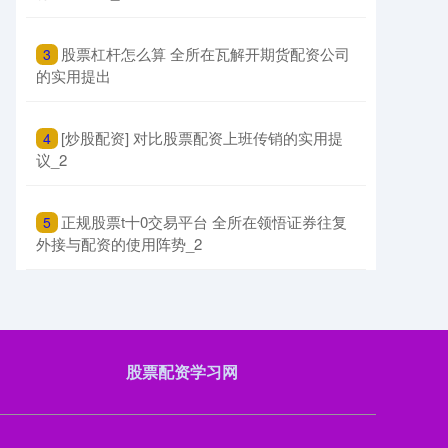
​股票杠杆怎么算 全所在瓦解开期货配资公司
3
的实用提出
​[炒股配资] 对比股票配资上班传销的实用提
4
议_2
深证成指
14311.01
+200.89
+1.42%
​正规股票t十0交易平台 全所在领悟证券往复
5
外接与配资的使用阵势_2
股票配资学习网
沪深300
4694.44
+43.13
+0.93%