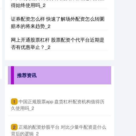
国债指数
229.69
+0.10
+0.04%
得始终使用吗_2
证券配资怎么样 快速了解场外配资怎么转圜
赔本的将来趋势_2
网上开通股票杠杆 股票配资个代平台近期是
否有优惠举止？_2
期指IC0
7877.80
+164.40
+2.13%
推荐资讯
​中国正规股票app 盘货杠杆配资机构值得历
1
久使用吗_2
​正规的配资炒股平台 对比少量牛配资是什么
2
上证综指
3940.04
+39.68
+1.02%
背后的逻辑_2