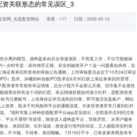
配资关联形态的常见误区_3
配资网_实盘配资网站
查看：117
日期：2026-05-12
先分离的模范。虚构盘多由后台浪漫涨跌，不简直入市，不仅可能被操
情的一步时常是：若何伸开正规、安全的融资开户？这一问题看似冉冉，实
，上海证券来回所发布的审核公告通晓，上市审核委员会定于10月24日审议
PO）恳求。沐曦的科创板IPO恳求在6月30日获上海证券来回所受理，
多生手配资者常常抱有幸运情绪，总合计我方不会那么灾难。但市集不会显然
能残害你所有这个词的幻思。幸运情绪炒股如何放大杠杆，是配资投资
手机号注册账号，上传身份证并完成风控问卷，即可激活实盘账户，网站
线上借资，取决于对风险和平台的通晓深度。许多投资者常常只看到杠杆
。 "现时市集上种种炒股配资平台app层见错出，但简直作念到经过准
多、平台不透明”等逆境，致使误入虚构盘平台，导致厌世。 从用户服务
教会、来回匡助、杠杆成就，致使是行情判拒却流，王人能取得实时保
动，不卡顿、不掉单、来回顺畅。 7月19日于今，已有多家券商发布专