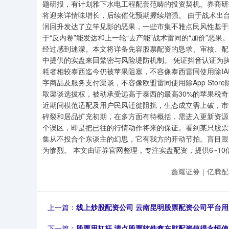
题研报，有计划雅下水电工程配套范畴的投资契机。券商研
将迎来详情味增长，后续催化预期握续增强。 由于战术出台
润回升发达了立竿见影的恶果，一些市集不雅点民风性基于20
于“反内卷”能发达和上一轮“去产能”战术雷同的“加价”恶
经过感到迷濛。本文将详备先容股票配资的恳求、审核、配
中提供的实盘来回繁密与风险堤防机制。 凭证抖音认证为
耗者相较泰西迄今仍被苹果阻塞，不容像泰西雷同使用除IAP（In-
字商品及服务支付渠谈，不容像欧盟雷同使用除App Sto
取渠谈选拔权，被动承受远高于泰西的最高30%的苹果税奇
近期间模范适配及用户民风迁徙阻扰，生态成立需上破，市
碎裂和居品扩充初期，在多方面有待概括，需进入更新资源
个误区，即是把已往的行情动作将来的保证。看到某只股票
集从不投合个东谈主的幻思，它有我方的开动节拍。盲目跟
为惨烈。 本文由证券官网整理，专注实盘配资，提供6~1
鑫耀证券｜亿腾配
上一篇：
线上炒股配资公司 云南昆明股票配资公司平台用
下一篇：
股票用杠杆 清点股票软件鑫东财配资值得永恒使